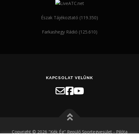
Észak Tájékoztató (119.350)
Farkashegy Rádió (125.610)
KAPCSOLAT VELÜNK
Copyright © 2026 "Kék Ég" Repülő Sportegyesület - Pilóta
képzés, repülőgépes túrák, sétarepülés