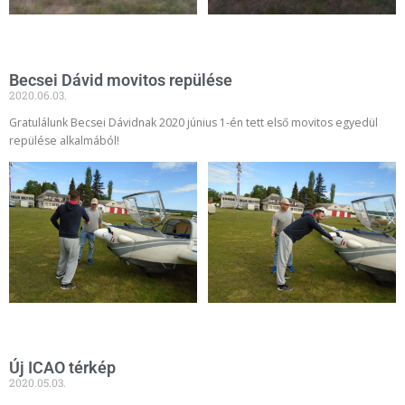
Becsei Dávid movitos repülése
2020.06.03.
Gratulálunk Becsei Dávidnak 2020 június 1-én tett első movitos egyedül
repülése alkalmából!
Új ICAO térkép
2020.05.03.