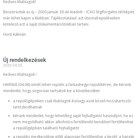
Kedves Klubtagok!
Beszereztük az új – 2020 január 30-án kiadott – ICAO légiforgalmi térképet,
már lehet kapni a klubban. Tájékoztatásul: azt útvonalrepüléseken
kötelező ezt a saját dokumentációtokban tartani.
Horti Kálmán
Új rendelkezések
2020.04.03.
Kedves Klubtagok !
Hétfőtől (04.06) ismét lehet repülni a farkashegyi repülőtéren, de kérünk
mindenkit, hogy szigorúan tartsátok be a következőket:
a repülőgépeken csak klubtagok és/vagy azok közeli hozzátartozói
tartózkodhatnak
kérünk mindenkit, hogy lehetőleg saját fejhallgatót használjon; ha ez
nem megoldható akkor alkoholos fertőtlenítő kendővel fertőtlenítse
a repülőgépben található fejhallgatót
a repülés megkezdése előtt alaposan fertőtlenítse a kezét; a hangár