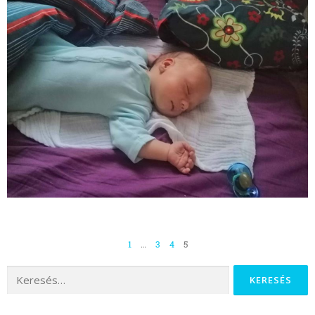
1
…
3
4
5