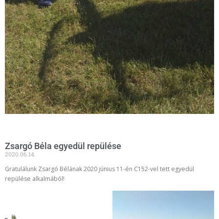
Zsargó Béla egyedül repülése
2020.06.14.
Gratulálunk Zsargó Bélának 2020 június 11-én C152-vel tett egyedül
repülése alkalmából!