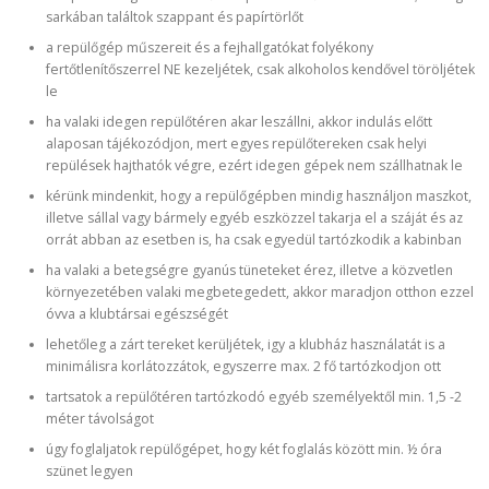
sarkában találtok szappant és papírtörlőt
a repülőgép műszereit és a fejhallgatókat folyékony
fertőtlenítőszerrel NE kezeljétek, csak alkoholos kendővel töröljétek
le
ha valaki idegen repülőtéren akar leszállni, akkor indulás előtt
alaposan tájékozódjon, mert egyes repülőtereken csak helyi
repülések hajthatók végre, ezért idegen gépek nem szállhatnak le
kérünk mindenkit, hogy a repülőgépben mindig használjon maszkot,
illetve sállal vagy bármely egyéb eszközzel takarja el a száját és az
orrát abban az esetben is, ha csak egyedül tartózkodik a kabinban
ha valaki a betegségre gyanús tüneteket érez, illetve a közvetlen
környezetében valaki megbetegedett, akkor maradjon otthon ezzel
óvva a klubtársai egészségét
lehetőleg a zárt tereket kerüljétek, igy a klubház használatát is a
minimálisra korlátozzátok, egyszerre max. 2 fő tartózkodjon ott
tartsatok a repülőtéren tartózkodó egyéb személyektől min. 1,5 -2
méter távolságot
úgy foglaljatok repülőgépet, hogy két foglalás között min. ½ óra
szünet legyen