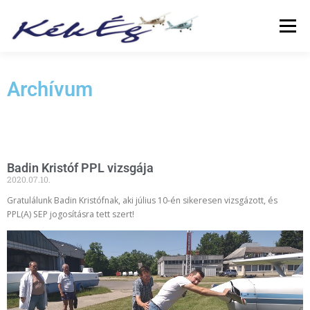
Menü
RÓLUNK
KLUBTAGOKNAK
SZOLGÁLTATÁS
Archívum
FÜZETEK
GALÉRIA
TÖRTÉNETEK
ARCHÍVUM
Badin Kristóf PPL vizsgája
2020.07.10.
LINKEK
Gratulálunk Badin Kristófnak, aki július 10-én sikeresen vizsgázott, és
PPL(A) SEP jogosításra tett szert!