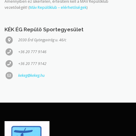
Amennyiben ez sikertelen, értesíteni kell a MÁV Repülőklub
vezetőségét! (
Máv Repülőklub – elérhetőségek
)
KÉK ÉG Repülö Sportegyesület
2030 Érd Gyöngyvirág u. 46/c
+36 20 777 9146
+36 20 777 9142
kekeg@kekeg.hu