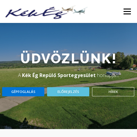
Menü
RÓLUNK
KLUBTAGOKNAK
SZOLGÁLTATÁS
ÜDVÖZLÜNK!
FÜZETEK
GALÉRIA
TÖRTÉNETEK
ARCHÍVUM
A
Kék Ég Repülő Sportegyesület
honlapján.
LINKEK
GÉPFOGLALÁS
ELŐREJELZÉS
HÍREK