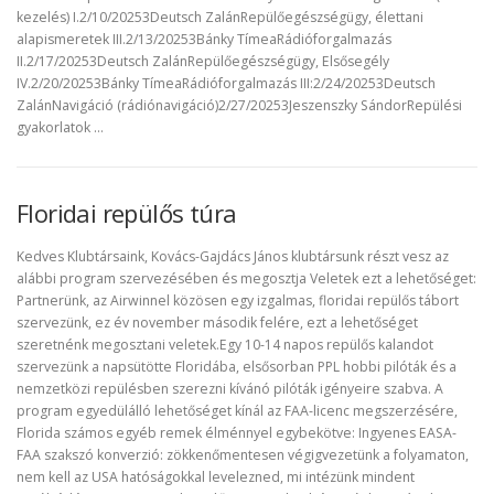
kezelés) I.2/10/20253Deutsch ZalánRepülőegészségügy, élettani
alapismeretek III.2/13/20253Bánky TímeaRádióforgalmazás
II.2/17/20253Deutsch ZalánRepülőegészségügy, Elsősegély
IV.2/20/20253Bánky TímeaRádióforgalmazás III:2/24/20253Deutsch
ZalánNavigáció (rádiónavigáció)2/27/20253Jeszenszky SándorRepülési
gyakorlatok …
Floridai repülős túra
Kedves Klubtársaink, Kovács-Gajdács János klubtársunk részt vesz az
alábbi program szervezésében és megosztja Veletek ezt a lehetőséget:
Partnerünk, az Airwinnel közösen egy izgalmas, floridai repülős tábort
szervezünk, ez év november második felére, ezt a lehetőséget
szeretnénk megosztani veletek.Egy 10-14 napos repülős kalandot
szervezünk a napsütötte Floridába, elsősorban PPL hobbi pilóták és a
nemzetközi repülésben szerezni kívánó pilóták igényeire szabva. A
program egyedülálló lehetőséget kínál az FAA-licenc megszerzésére,
Florida számos egyéb remek élménnyel egybekötve: Ingyenes EASA-
FAA szakszó konverzió: zökkenőmentesen végigvezetünk a folyamaton,
nem kell az USA hatóságokkal levelezned, mi intézünk mindent