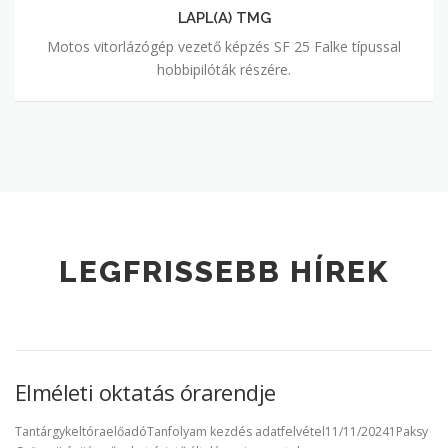
LAPL(A) TMG
Motos vitorlázógép vezető képzés SF 25 Falke típussal
hobbipilóták részére.
LEGFRISSEBB HÍREK
Elméleti oktatás órarendje
TantárgykeltóraelőadóTanfolyam kezdés adatfelvétel11/11/20241Paksy