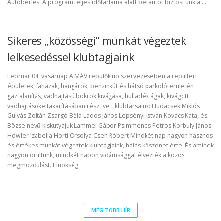
Autóbérlés: A program teljes időtartama alatt bérautót biztosítunk a …
Sikeres „közösségi” munkát végeztek
lelkesedéssel klubtagjaink
Február 04, vasárnap A MÁV repülőklub szervezésében a repültéri
épületek, faházak, hangárok, benzinkút és hátsó parkolóterületén
gaztalanítás, vadhajtású bokrok kivágása, hulladék ágak, kivágott
vadhajtásokeltakarításában részt vett klubtársaink: Hudacsek Miklós
Gulyás Zoltán Zsargó Béla Lados János Lepsényi István Kovács Kata, és
Bözse nevű kiskutyájuk Lammel Gábor Psimmenos Petros Korbuly János
Höwler Izabella Horti Orsolya Cseh Róbert Mindkét nap nagyon hasznos
és értékes munkát végeztek klubtagjaink, hálás köszönet érte. És aminek
nagyon örültünk, mindkét napon vidámsággal élvezték a közös
megmozdulást. Elnökség
MÉG TÖBB HÍR