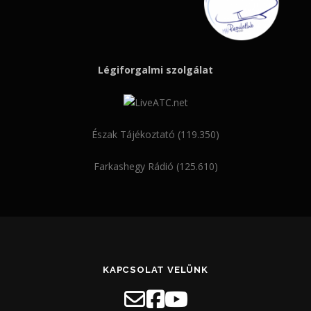
Légiforgalmi szolgálat
Észak Tájékoztató (119.350)
Farkashegy Rádió (125.610)
KAPCSOLAT VELÜNK