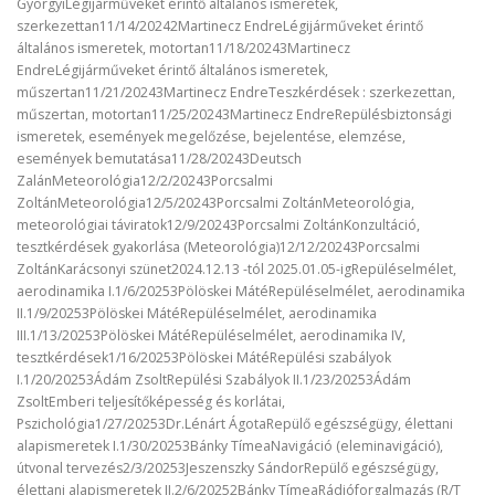
GyörgyiLégijárműveket érintő általános ismeretek,
szerkezettan11/14/20242Martinecz EndreLégijárműveket érintő
általános ismeretek, motortan11/18/20243Martinecz
EndreLégijárműveket érintő általános ismeretek,
műszertan11/21/20243Martinecz EndreTeszkérdések : szerkezettan,
műszertan, motortan11/25/20243Martinecz EndreRepülésbiztonsági
ismeretek, események megelőzése, bejelentése, elemzése,
események bemutatása11/28/20243Deutsch
ZalánMeteorológia12/2/20243Porcsalmi
ZoltánMeteorológia12/5/20243Porcsalmi ZoltánMeteorológia,
meteorológiai táviratok12/9/20243Porcsalmi ZoltánKonzultáció,
tesztkérdések gyakorlása (Meteorológia)12/12/20243Porcsalmi
ZoltánKarácsonyi szünet2024.12.13 -tól 2025.01.05-igRepüléselmélet,
aerodinamika I.1/6/20253Pölöskei MátéRepüléselmélet, aerodinamika
II.1/9/20253Pölöskei MátéRepüléselmélet, aerodinamika
III.1/13/20253Pölöskei MátéRepüléselmélet, aerodinamika IV,
tesztkérdések1/16/20253Pölöskei MátéRepülési szabályok
I.1/20/20253Ádám ZsoltRepülési Szabályok II.1/23/20253Ádám
ZsoltEmberi teljesítőképesség és korlátai,
Pszichológia1/27/20253Dr.Lénárt ÁgotaRepülő egészségügy, élettani
alapismeretek I.1/30/20253Bánky TímeaNavigáció (eleminavigáció),
útvonal tervezés2/3/20253Jeszenszky SándorRepülő egészségügy,
élettani alapismeretek II.2/6/20252Bánky TímeaRádióforgalmazás (R/T