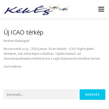
Menü
RÓLUNK
KLUBTAGOKNAK
SZOLGÁLTATÁS
Új ICAO térkép
Kedves Klubtagok!
FÜZETEK
GALÉRIA
TÖRTÉNETEK
ARCHÍVUM
Beszereztük az új – 2020 január 30-án kiadott – ICAO légiforgalmi
térképet, már lehet kapni a klubban. Tájékoztatásul: azt
útvonalrepüléseken kötelező ezt a saját dokumentációtokban tartani.
LINKEK
Horti Kálmán