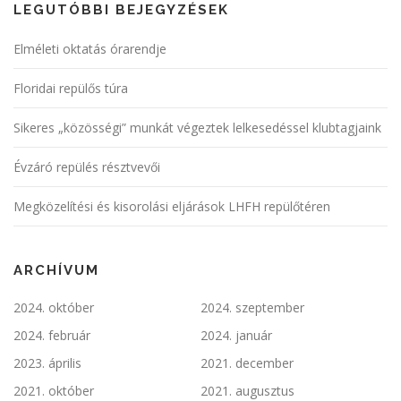
LEGUTÓBBI BEJEGYZÉSEK
Elméleti oktatás órarendje
Floridai repülős túra
Sikeres „közösségi” munkát végeztek lelkesedéssel klubtagjaink
Évzáró repülés résztvevői
Megközelítési és kisorolási eljárások LHFH repülőtéren
ARCHÍVUM
2024. október
2024. szeptember
2024. február
2024. január
2023. április
2021. december
2021. október
2021. augusztus