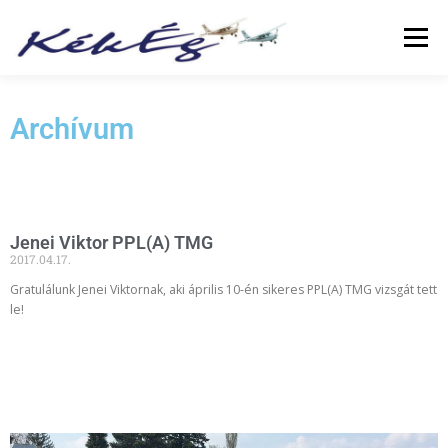
Menü
RÓLUNK
KLUBTAGOKNAK
SZOLGÁLTATÁS
Archívum
FÜZETEK
GALÉRIA
TÖRTÉNETEK
ARCHÍVUM
Jenei Viktor PPL(A) TMG
2017.04.17.
LINKEK
Gratulálunk Jenei Viktornak, aki április 10-én sikeres PPL(A) TMG vizsgát tett
le!