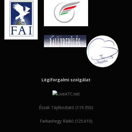
Légiforgalmi szolgálat
Észak Tájékoztató (119.350)
Farkashegy Rádió (125.610)