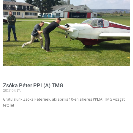
Zsóka Péter PPL(A) TMG
2017.04.17.
Gratulálunk Zsóka Péternek, aki április 10-én sikeres PPL(A) TMG vizsgát
tett le!