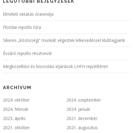
LEGUTÓBBI BEJEGYZÉSEK
Elméleti oktatás órarendje
Floridai repülős túra
Sikeres „közösségi” munkát végeztek lelkesedéssel klubtagjaink
Évzáró repülés résztvevői
Megközelítési és kisorolási eljárások LHFH repülőtéren
ARCHÍVUM
2024. október
2024. szeptember
2024. február
2024. január
2023. április
2021. december
2021. október
2021. augusztus