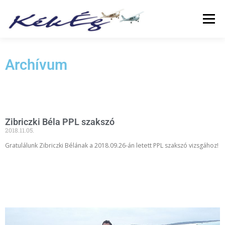
Menü
RÓLUNK
KLUBTAGOKNAK
SZOLGÁLTATÁS
Archívum
FÜZETEK
GALÉRIA
TÖRTÉNETEK
ARCHÍVUM
Zibriczki Béla PPL szakszó
2018.11.05.
LINKEK
Gratulálunk Zibriczki Bélának a 2018.09.26-án letett PPL szakszó vizsgához!