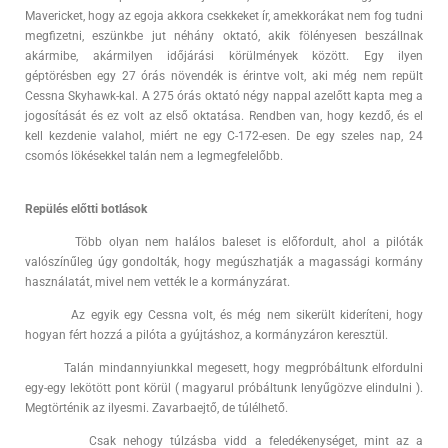
Mavericket, hogy az egoja akkora csekkeket ír, amekkorákat nem fog tudni
megfizetni, eszünkbe jut néhány oktató, akik fölényesen beszállnak
akármibe, akármilyen időjárási körülmények között. Egy ilyen
géptörésben egy 27 órás növendék is érintve volt, aki még nem repült
Cessna Skyhawk-kal. A 275 órás oktató négy nappal azelőtt kapta meg a
jogosítását és ez volt az első oktatása. Rendben van, hogy kezdő, és el
kell kezdenie valahol, miért ne egy C-172-esen. De egy szeles nap, 24
csomós lökésekkel talán nem a legmegfelelőbb.
Repülés előtti botlások
Több olyan nem halálos baleset is előfordult, ahol a pilóták
valószínűleg úgy gondolták, hogy megúszhatják a magassági kormány
használatát, mivel nem vették le a kormányzárat.
Az egyik egy Cessna volt, és még nem sikerült kideríteni, hogy
hogyan fért hozzá a pilóta a gyújtáshoz, a kormányzáron keresztül.
Talán mindannyiunkkal megesett, hogy megpróbáltunk elfordulni
egy-egy lekötött pont körül ( magyarul próbáltunk lenyűgözve elindulni ).
Megtörténik az ilyesmi. Zavarbaejtő, de túlélhető.
Csak nehogy túlzásba vidd a feledékenységet, mint az a