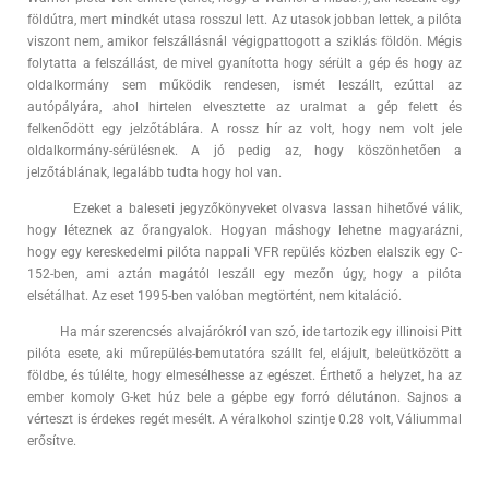
földútra, mert mindkét utasa rosszul lett. Az utasok jobban lettek, a pilóta
viszont nem, amikor felszállásnál végigpattogott a sziklás földön. Mégis
folytatta a felszállást, de mivel gyanította hogy sérült a gép és hogy az
oldalkormány sem működik rendesen, ismét leszállt, ezúttal az
autópályára, ahol hirtelen elvesztette az uralmat a gép felett és
felkenődött egy jelzőtáblára. A rossz hír az volt, hogy nem volt jele
oldalkormány-sérülésnek. A jó pedig az, hogy köszönhetően a
jelzőtáblának, legalább tudta hogy hol van.
Ezeket a baleseti jegyzőkönyveket olvasva lassan hihetővé válik,
hogy léteznek az őrangyalok. Hogyan máshogy lehetne magyarázni,
hogy egy kereskedelmi pilóta nappali VFR repülés közben elalszik egy C-
152-ben, ami aztán magától leszáll egy mezőn úgy, hogy a pilóta
elsétálhat. Az eset 1995-ben valóban megtörtént, nem kitaláció.
Ha már szerencsés alvajárókról van szó, ide tartozik egy illinoisi Pitt
pilóta esete, aki műrepülés-bemutatóra szállt fel, elájult, beleütközött a
földbe, és túlélte, hogy elmesélhesse az egészet. Érthető a helyzet, ha az
ember komoly G-ket húz bele a gépbe egy forró délutánon. Sajnos a
vérteszt is érdekes regét mesélt. A véralkohol szintje 0.28 volt, Váliummal
erősítve.