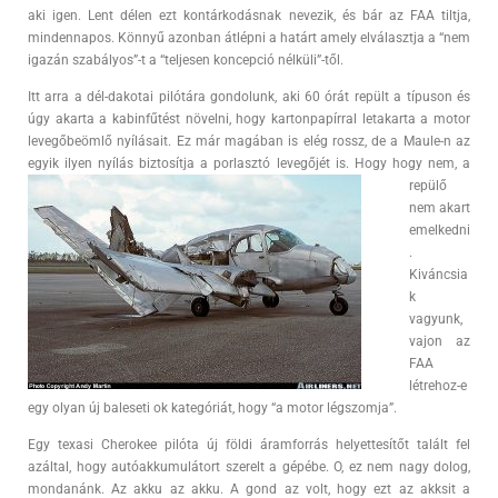
aki igen. Lent délen ezt kontárkodásnak nevezik, és bár az FAA tiltja,
mindennapos. Könnyű azonban átlépni a határt amely elválasztja a “nem
igazán szabályos”-t a “teljesen koncepció nélküli”-től.
Itt arra a dél-dakotai pilótára gondolunk, aki 60 órát repült a típuson és
úgy akarta a kabinfűtést növelni, hogy kartonpapírral letakarta a motor
levegőbeömlő nyílásait. Ez már magában is elég rossz, de a Maule-n az
egyik ilyen nyílás
biztosítja a porlasztó levegőjét is. Hogy hogy nem, a
repülő
nem akart
emelkedni
.
Kiváncsia
k
vagyunk,
vajon az
FAA
létrehoz-e
egy olyan új baleseti ok kategóriát, hogy “a motor légszomja”.
Egy texasi Cherokee pilóta új földi áramforrás helyettesítőt talált fel
azáltal, hogy autóakkumulátort szerelt a gépébe. O, ez nem nagy dolog,
mondanánk. Az akku az akku. A gond az volt, hogy ezt az akksit a