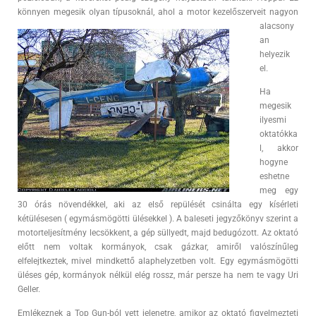
könnyen megesik olyan típuso
knál, ahol a motor kezelőszerveit nagyon
alacsony
an
helyezik
el.
Ha
megesik
ilyesmi
oktatókka
l, akkor
hogyne
eshetne
meg egy
30 órás növendékkel, aki az első repülését csinálta egy kísérleti
kétülésesen ( egymásmögötti ülésekkel ). A baleseti jegyzőkönyv szerint a
motorteljesítmény lecsökkent, a gép süllyedt, majd bedugózott. Az oktató
előtt nem voltak kormányok, csak gázkar, amiről valószínűleg
elfelejtkeztek, mivel mindkettő alaphelyzetben volt. Egy egymásmögötti
üléses gép, kormányok nélkül elég rossz, már persze ha nem te vagy Uri
Geller.
Emlékeznek a Top Gun-ból vett jelenetre, amikor az oktató figyelmezteti