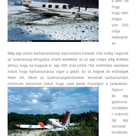
a sem. De
hogy
hogy nem
mégis
volt 300
órája
helikopter
en.
Még egy utolsó karbantartással kapcsolatos baleset: már torkig vagyunk
az üzemanyag kifogyása miatti esetekkel, ez az egy mégis elég érdekes
ahhoz, hogy ne hagyjuk ki: egy 400 órás pilóta 160 mérföldes repülésre
indult, hogy karbantartásra vigye a gépét. Az út hegyek és erdőségek
felett vitt. Mivel az üzemanyagrendszeren terveztek karbantartást,
minimum benzinnel indult, hogy csak kevés maradjon a tankokban.
Sajnos
kb. egy
gallonnal
rövidebbe
t számolt,
így egy
várossal
korábban,