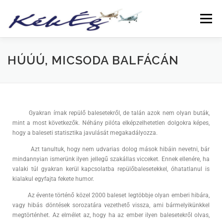
Menü
RÓLUNK
KLUBTAGOKNAK
SZOLGÁLTATÁS
HÚÚÚ, MICSODA BALFÁCÁN
FÜZETEK
GALÉRIA
TÖRTÉNETEK
ARCHÍVUM
Gyakran írnak repülő balesetekről, de talán azok nem olyan buták,
mint a most következők. Néhány pilóta elképzelhetetlen dolgokra képes,
LINKEK
hogy a baleseti statisztika javulását megakadályozza.
Azt tanultuk, hogy nem udvarias dolog mások hibáin nevetni, bár
mindannyian ismerünk ilyen jellegű szakállas vicceket. Ennek ellenére, ha
valaki túl gyakran kerül kapcsolatba repülőbalesetekkel, óhatatlanul is
kialakul egyfajta fekete humor.
Az évente történő közel 2000 baleset legtöbbje olyan emberi hibára,
vagy hibás döntések sorozatára vezethető vissza, ami bármelyikünkkel
megtörténhet. Az elmélet az, hogy ha az ember ilyen balesetekről olvas,