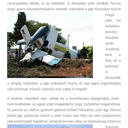
csomagtérbe rakták, rá az eredetire. A felszállás után érzékelt “furcsa
szag” gyors visszaforduláshoz
vezetett, miközben a gép füstcsíkot húzott
maga
után. Az
érthetően
kemény
leszállás
során
összecsu
klott a
futó, és a
kabinból
is
látszottak
a lángok, miközben a gép szikraesőt húzva, és egy egyre izgatottabbá
váló pilótával, hosszú csúszás után végül is megállt.
A kísérleti repülőket nem vettük be a kontárkodás kategóriába, mert…
mert kísérletiek. Az egyik azért megérdemli, hogy tisztelettel megemlítsük:
tíz perccel az otthon gyártott gépével történő felszállás után egy illinoisi
pilóta egy puffanást hallott a jobb hátsó rész felől, de nem tulajdonított
neki különösebb figyelmet, amíg észre nem vette az üzemanyag
rohamos
fogyását.