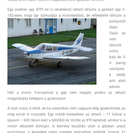
Egy esetben egy ATPL-lel is rendelkező oktató lehúzta a gázkart egy C-
182-esen, hogy így
szimulálja a motorleállást, de elfelejtette ráhúzni a
porlasztóf
űtést.
Talán ez
nem
okozott
volna
bajt, de 3-
4 percig
vitorlázta
k lefelé,
ami alatt
persze
hűlt a motor. Furcsamód a gép nem reagált, amikor az oktató
megpróbálta befejezni a gyakorlatot.
A rutin rossz is lehet, de ha valamiben nem vagyunk elég gyakorlottak, az
még annál is rosszabb. Egy másik balesetben az oktató – 11 órával a
típuson – 600 lábon kiért a felhőből és törölte az IFR reptervét, amikor is a
motor elkezdett köhögni. A kemény leszállás után a gázkart utazó
pozícióban, a keveréket pedig szegény helyzetben találták. Hoppá. Ez