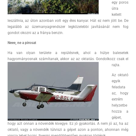
egy poros
útra
kellett
leszállnia, az úton azonban volt egy éles kanyar. Hát ez nem jött be. De
legalább az üzemanyagrendszer legközelebbi javításánál nem fog
gondot okozni az a fránya benzin.
Neee, ne a pirosat
Ha van olyan területe a repülésnek, ahol a hülye balesetek
hagyományosnak számítanak, akkor az az oktatás. Gondolkozz csak el
rajta.
Az oktató
egyik
feladata
az, hogy
extrém
helyzetbe
hozza a
gépet,
hogy azt onnan a növendék kivegye. Ez jó gyakorlás. A nem jó az, ha az
oktató, vagy a növendék túlviszi a gépet azon a ponton, ahonnan még
vissza lehet hozni. Ilyesmi megdöbbentően gyakran történik.