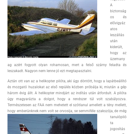
A
biztonság
os és
elővigyáz
atos
leszállás
után
kiderült,
hogy az
üzemany
ag azért fogyott olyan rohamosan, mert a felső szárny feladta és
leszakadt. Nagyon nem lenne jó ezt megtapasztalni.
Aztán ott van az a helikopter pilóta, aki úgy döntött, hogy a lapátbeállító
és mozgató huzalokat az első repülés közben próbálja ki, miután a gép
három évig állt. A helikopter mindjárt az indítás után átfordult. A pilóta
úgy magyarázta a dolgot, hogy a rendszer túl volt szabályozva.
Természetesen az FAA nem mehetett el szótlanul amellett a tény mellett,
hogy emberünknek nem volt se orvosija, se
semmiféle szakszója, de még
tanulópiló
ta
jogosítás