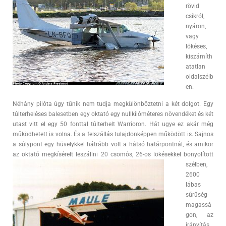
rövid
csíkról,
nyáron,
vagy
lökéses,
kiszámíth
atatlan
oldalszélb
en.
Néhány pilóta úgy tűnik nem tudja megkülönböztetni a két dolgot. Egy
túlterheléses balesetben egy oktató egy nullkilóméteres növendéket és két
utast vitt el egy 50 fonttal túlterhelt Warrioron. Hát ugye ez akár még
működhetett is volna. És a felszállás tulajdonképpen működött is. Sajnos
a súlypont egy hüvelykkel hátrább volt a hátsó határpontnál, és amikor
az oktató megkísérelt
leszállni 20 csomós, 26-os lökésekkel bonyolított
szélben,
2600
lábas
sűrűség-
magassá
gon, az
irányítás