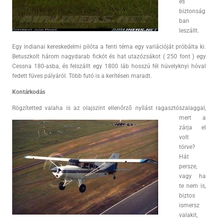
és
biztonság
ban
leszállt.
Egy indianai kereskedelmi pilóta a fenti téma egy variációját próbálta ki.
Betuszkolt három nagydarab fickót és hat utazózsákot ( 250 font ) egy
Cessna 180-asba, és felszállt egy 1800 láb hosszú fél hüvelyknyi hóval
fedett füves pályáról. Több futó is a kerítésen maradt.
Kontárkodás
Rögzítetted valaha is az olajszint ellenőrző nyílást
ragasztószalaggal,
mert a
zárja el
volt
törve?
Hát
persze,
vagy ha
te nem is,
biztos
ismersz
valakit,