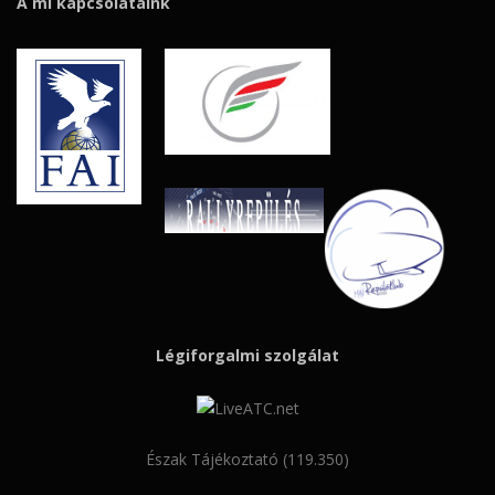
A mi kapcsolataink
Légiforgalmi szolgálat
Észak Tájékoztató (119.350)