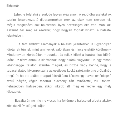
Elég már
Lehetne folytatni a sort, de legyen elég ennyi. A repülőbaleseteket ok
szerint felsorakoztató diagrammokon ezek az okok nem szerepelnek.
Mégis meglepően sok balesetnek ilyen nevetséges oka van. Van, aki
aszerint ítéli meg az eseteket, hogy hogyan fognak kinézni a balestei
jelentésben.
A fent említett események a baleseti jelentésben is ugyanolyan
idiótának tűnnek, mint amilyenek valójában, és nincs enyhítő körülmény.
Mindannyian kipróbáljuk magunkat és toljuk kifelé a határainkat időről
időre. Ez része annak a kihívásnak, hogy pilóták vagyunk. Ha egy remek
lehetőséggel találod szembe magad, és biztos vagy benne, hogy a
tapasztalatod kikompenzálja az esetleges kockázatot, miért ne próbálnád
meg? De ha ott találod magad felszállásra készen egy havas tehénlegelő
szerű pályán, végén fasorral, alacsony zárt felhőzettel, 200 fonttal
nehezebben, hátszélben, akkor inkább állj meg és vegyél egy mély
lélegzetet.
Egyáltalán nem lenne vicces, ha feltűnne a baleseted a buta akciók
következő évi slágerlistáján.