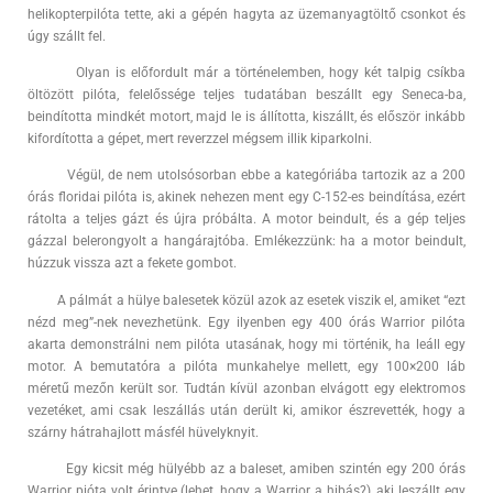
helikopterpilóta tette, aki a gépén hagyta az üzemanyagtöltő csonkot és
úgy szállt fel.
Olyan is előfordult már a történelemben, hogy két talpig csíkba
öltözött pilóta, felelőssége teljes tudatában beszállt egy Seneca-ba,
beindította mindkét motort, majd le is állította, kiszállt, és először inkább
kifordította a gépet, mert reverzzel mégsem illik kiparkolni.
Végül, de nem utolsósorban ebbe a kategóriába tartozik az a 200
órás floridai pilóta is, akinek nehezen ment egy C-152-es beindítása, ezért
rátolta a teljes gázt és újra próbálta. A motor beindult, és a gép teljes
gázzal belerongyolt a hangárajtóba. Emlékezzünk: ha a motor beindult,
húzzuk vissza azt a fekete gombot.
A pálmát a hülye balesetek közül azok az esetek viszik el, amiket “ezt
nézd meg”-nek nevezhetünk. Egy ilyenben egy 400 órás Warrior pilóta
akarta demonstrálni nem pilóta utasának, hogy mi történik, ha leáll egy
motor. A bemutatóra a pilóta munkahelye mellett, egy 100×200 láb
méretű mezőn került sor. Tudtán kívül azonban elvágott egy elektromos
vezetéket, ami csak leszállás után derült ki, amikor észrevették, hogy a
szárny hátrahajlott másfél hüvelyknyit.
Egy kicsit még hülyébb az a baleset, amiben szintén egy 200 órás
Warrior pióta volt érintve (lehet, hogy a Warrior a hibás?), aki leszállt egy