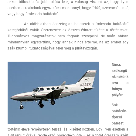
akkor bölcsebb és jobb pilóta lesz, a valóság viszont az, hogy ilyen
esetben a reakciónk egyszerűen csak annyi, hogy: “Húú, szerencsétlen…”,
vagy hogy ” micsoda balfácán”.
Az alábbiakban összefoglalt balesetek a “micsoda balfácán”
kategóriából valók. Szerencsére az összes érintett túlélte a történteket.
Tudományos magyarázatok nem fognak szerepelni, de talán abban
mindannyian egyetértünk, hogy annak nincs értelme, ha az ember egy
zsák krumpli tudatosságával felel meg a pilótavizsgán.
Nincs
szükségü
nk nekünk
arra a
fránya
pályára
Sok
balfácán-
típusú
baleset
történik eleve reménytelen felszállási kísérlet közben. Egy ilyen esetben a
138 repült órával rendelkező növendékpilóta – ez a totál óraszám azért