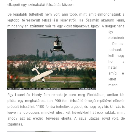
elkapott egy szénabálát felszállás közben.
De legalább túlterhelt nem volt, ami több, mint amit elmondhatunk a
legtöbb félresikerült felszállási kísérletről. Ha őszinték akarunk lenni,
mindannyian szálltunk már fel egy kicsit túlpakolva, igaz? A dolgok néha
így
alakulnak
. De azt
tudnunk
kell, hogy
hol a
határ,
amíg el
lehet
menni.
Egy Laurel és Hardy film remake-je esett meg Floridában, amikor két
pilóta egy meghatározatlan, 900 font felszállótömegű repülővel először
próbált felszállni. 1100 fontra terhelték a gépet, és hogy egy kis kihívás is
legyen a dologban, mindkét ülést két hüvelykkel hátrébb rakták, mint
ahogy azt az eredeti tervezés előírta. A szűz utazás rövid volt, de
izgalmas.