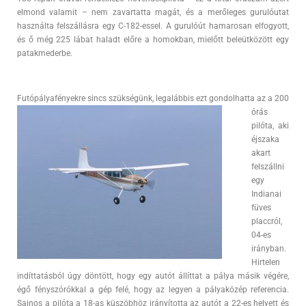
elmond valamit – nem zavartatta magát, és a merőleges gurulóutat
használta felszállásra egy C-182-essel. A gurulóút hamarosan elfogyott,
és ő még 225 lábat haladt előre a homokban, mielőtt beleütközött egy
patakmederbe.
Futópályafényekre sincs szükségünk, legalábbis ezt
gondolhatta az a 200
órás
pilóta, aki
éjszaka
akart
felszállni
egy
Indianai
füves
placcról,
04-es
irányban.
Hirtelen
indíttatásból úgy döntött, hogy egy autót állíttat a pálya másik végére,
égő fényszórókkal a gép felé, hogy az legyen a pályaközép referencia.
Sajnos a pilóta a 18-as küszöbhöz irányította az autót a 22-es helyett és