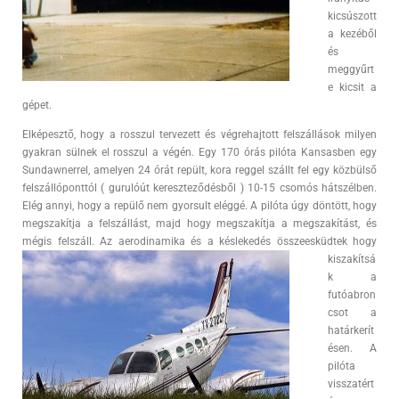
kicsúszott
a kezéből
és
meggyűrt
e kicsit a
gépet.
Elképesztő, hogy a rosszul tervezett és végrehajtott felszállások milyen
gyakran sülnek el rosszul a végén. Egy 170 órás pilóta Kansasben egy
Sundawnerrel, amelyen 24 órát repült, kora reggel szállt fel egy közbülső
felszállóponttól ( gurulóút kereszteződésből ) 10-15 csomós hátszélben.
Elég annyi, hogy a repülő nem gyorsult eléggé. A pilóta úgy döntött, hogy
megszakítja a felszállást, majd hogy megszakítja a megszakítást, és
mégis felszáll. Az aerodinamika és a késlekedés összeesküdtek hogy
kiszakítsá
k a
futóabron
csot a
határkerít
ésen. A
pilóta
visszatért