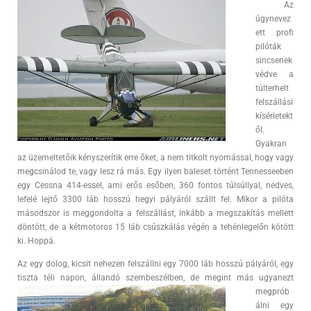
Az
úgynevez
ett profi
pilóták
sincsenek
védve a
túlterhelt
felszállási
kísérletekt
ől.
Gyakran
az üzemeltetőik kényszerítik erre őket, a nem titkolt nyomással, hogy vagy
megcsinálod te, vagy lesz rá más. Egy ilyen baleset történt Tennesseeben
egy Cessna 414-essel, ami erős esőben, 360 fontos túlsúllyal, nedves,
lefelé lejtő 3300 láb hosszú hegyi pályáról szállt fel. Mikor a pilóta
másodszor is meggondolta a felszállást, inkább a megszakítás mellett
döntött, de a kétmotoros 15 láb csúszkálás végén a tehénlegelőn kötött
ki. Hoppá.
Az egy dolog, kicsit nehezen felszállni egy 7000 láb hosszú pályáról, egy
tiszta téli napon,
állandó szembeszélben, de megint más ugyanezt
megprób
álni egy