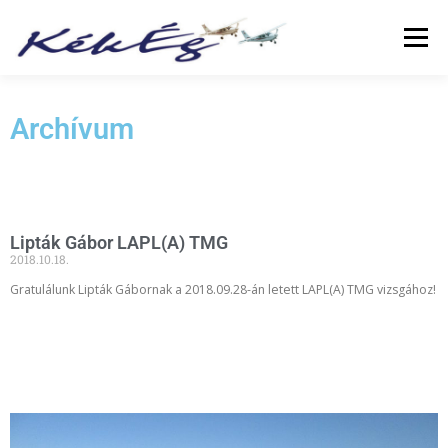
Menü
RÓLUNK
KLUBTAGOKNAK
SZOLGÁLTATÁS
Archívum
FÜZETEK
GALÉRIA
TÖRTÉNETEK
ARCHÍVUM
Lipták Gábor LAPL(A) TMG
2018.10.18.
LINKEK
Gratulálunk Lipták Gábornak a 2018.09.28-án letett LAPL(A) TMG vizsgához!