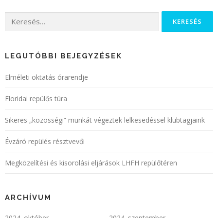
LEGUTÓBBI BEJEGYZÉSEK
Elméleti oktatás órarendje
Floridai repülős túra
Sikeres „közösségi” munkát végeztek lelkesedéssel klubtagjaink
Évzáró repülés résztvevői
Megközelítési és kisorolási eljárások LHFH repülőtéren
ARCHÍVUM
2024. október
2024. szeptember