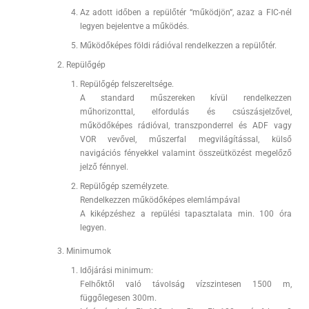
Az adott időben a repülőtér “működjön”, azaz a FIC-nél
legyen bejelentve a működés.
Működőképes földi rádióval rendelkezzen a repülőtér.
Repülőgép
Repülőgép felszereltsége.
A standard műszereken kívül rendelkezzen
műhorizonttal, elfordulás és csúszásjelzővel,
működőképes rádióval, transzponderrel és ADF vagy
VOR vevővel, műszerfal megvilágítással, külső
navigációs fényekkel valamint összeütközést megelőző
jelző fénnyel.
Repülőgép személyzete.
Rendelkezzen működőképes elemlámpával
A kiképzéshez a repülési tapasztalata min. 100 óra
legyen.
Minimumok
Időjárási minimum:
Felhőktől való távolság vízszintesen 1500 m,
függőlegesen 300m.