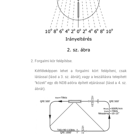
Forgalmi kör felépítése.
Kétféleképpen lehet a forgalmi kört felépíteni, csak
látással (lásd a 3. sz. ábrát), vagy a leszállásra telepített
“közeli” egy db NDB adóra épített eljárással (lásd a 4. sz.
ábrát).