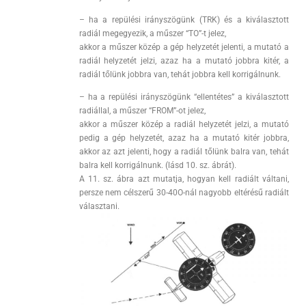
– ha a repülési irányszögünk (TRK) és a kiválasztott
radiál megegyezik, a műszer “TO”-t jelez,
akkor a műszer közép a gép helyzetét jelenti, a mutató a
radiál helyzetét jelzi, azaz ha a mutató jobbra kitér, a
radiál tőlünk jobbra van, tehát jobbra kell korrigálnunk.
– ha a repülési irányszögünk “ellentétes” a kiválasztott
radiállal, a műszer “FROM”-ot jelez,
akkor a műszer közép a radiál helyzetét jelzi, a mutató
pedig a gép helyzetét, azaz ha a mutató kitér jobbra,
akkor az azt jelenti, hogy a radiál tőlünk balra van, tehát
balra kell korrigálnunk. (lásd 10. sz. ábrát).
A 11. sz. ábra azt mutatja, hogyan kell radiált váltani,
persze nem célszerű 30-40O-nál nagyobb eltérésű radiált
választani.