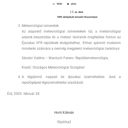
Meteorológiai ismeretek:
Az alapvető meteorológiai ismereteken túl, a meteorológiai
adatok beszerzése és a meteor táviratok megfejtése fontos az
Éjszakai VFR repülések elvégzéséhez. Ehhez ajánlott irodalom
mindenki számára a nemrég megjelent meteorológiai tankönyv:
Sándor Valéria – Wantuch Ferenc: Repülésmeteorológia.
Kiadó: Országos Meteorológiai Szolgálat
A légijármű nappali és éjszakai üzemeltetése: lásd a
repülőgéped légiüzemeltetési utasítását.
Érd, 2005. február 28.
Horti Kálmán
főpilóta2