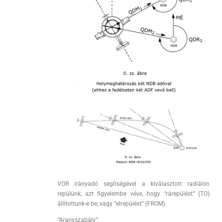
VOR irányadó segítségével a kiválasztott radiálon
repülünk, azt figyelembe véve, hogy “rárepülést” (TO)
állítottunk-e be, vagy “elrepülést” (FROM).
“Aranyszabály”: