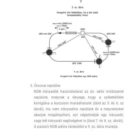
Útvonal repülése
NDB irányadók használatával az ún. aktív módszerrel
repülünk, melynek a lényege, hogy a széleltérítést
korrigálva a kurzuson maradhatunk (lásd az 5. és 6. sz
ábrát). Ha nem irányadóra repülünk és a helyzetünket
akarjuk megállapítani, azt végezhetjük egy irányadó,
vagy két irányadó segítségével is (lásd 7. és 8. sz. ábrát).
A passzív NDB adóra rárepülést a 9. sz. ábra mutatja.