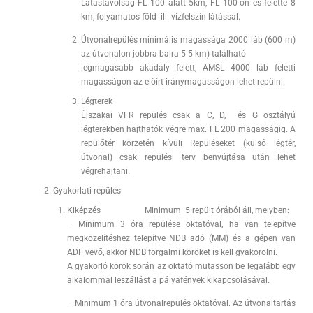
Látástávolság FL 100 alatt 5km, FL 100-on és felette 8
km, folyamatos föld- ill. vízfelszín látással.
Útvonalrepülés minimális magassága 2000 láb (600 m)
az útvonalon jobbra-balra 5-5 km) található
legmagasabb akadály felett, AMSL 4000 láb feletti
magasságon az előírt iránymagasságon lehet repülni.
Légterek
Éjszakai VFR repülés csak a C, D, és G osztályú
légterekben hajthatók végre max. FL 200 magasságig. A
repülőtér körzetén kívüli Repüléseket (külső légtér,
útvonal) csak repülési terv benyújtása után lehet
végrehajtani.
Gyakorlati repülés
Kiképzés Minimum 5 repült órából áll, melyben:
– Minimum 3 óra repülése oktatóval, ha van telepítve
megközelítéshez telepítve NDB adó (MM) és a gépen van
ADF vevő, akkor NDB forgalmi köröket is kell gyakorolni.
A gyakorló körök során az oktató mutasson be legalább egy
alkalommal leszállást a pályafények kikapcsolásával.
– Minimum 1 óra útvonalrepülés oktatóval. Az útvonal­tartás