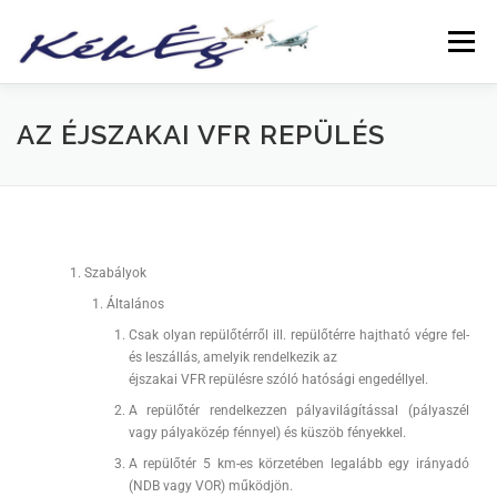
Menü
RÓLUNK
KLUBTAGOKNAK
SZOLGÁLTATÁS
AZ ÉJSZAKAI VFR REPÜLÉS
FÜZETEK
GALÉRIA
TÖRTÉNETEK
ARCHÍVUM
Szabályok
LINKEK
Általános
Csak olyan repülőtérről ill. repülőtérre hajtható végre fel-
és leszállás, amelyik rendelkezik az
éjszakai VFR repülésre szóló hatósági engedéllyel.
A repülőtér rendelkezzen pályavilágítással (pályaszél
vagy pályaközép fénnyel) és küszöb fényekkel.
A repülőtér 5 km-es körzetében legalább egy irányadó
(NDB vagy VOR) működjön.