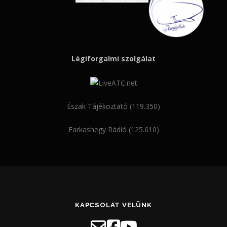
Légiforgalmi szolgálat
Észak Tájékoztató (119.350)
Farkashegy Rádió (125.610)
KAPCSOLAT VELÜNK