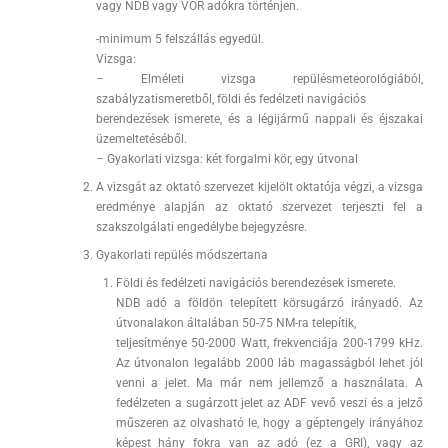
vagy NDB vagy VOR adókra történjen.
-minimum 5 felszállás egyedül.
Vizsga:
– Elméleti vizsga repülésmeteorológiából,
szabályzatismeretből, földi és fedélzeti navigációs
berendezések ismerete, és a légijármű nappali és éjszakai
üzemeltetéséből.
– Gyakorlati vizsga: két forgalmi kör, egy útvonal
A vizsgát az oktató szervezet kijelölt oktatója végzi, a vizsga
eredménye alapján az oktató szervezet terjeszti fel a
szakszolgálati engedélybe bejegyzésre.
Gyakorlati repülés módszertana
Földi és fedélzeti navigációs berendezések ismerete.
NDB adó a földön telepített körsugárzó irányadó. Az
útvonalakon általában 50-75 NM-ra telepítik,
teljesítménye 50-2000 Watt, frekvenciája 200-1799 kHz.
Az útvonalon legalább 2000 láb magasságból lehet jól
venni a jelet. Ma már nem jellemző a használata. A
fedélzeten a sugárzott jelet az ADF vevő veszi és a jelző
műszeren az olvasható le, hogy a géptengely irányához
képest hány fokra van az adó (ez a GRI), vagy az