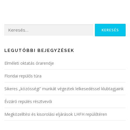
LEGUTÓBBI BEJEGYZÉSEK
Elméleti oktatás órarendje
Floridai repülős túra
Sikeres „közösségi” munkát végeztek lelkesedéssel klubtagjaink
Évzáró repülés résztvevői
Megközelítési és kisorolási eljárások LHFH repülőtéren