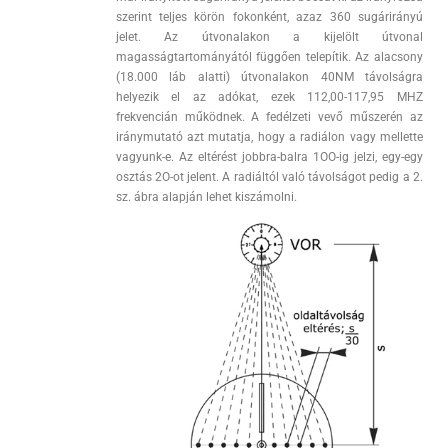
szerint teljes körön fokonként, azaz 360 sugárirányú
jelet. Az útvonalakon a kijelölt útvonal
magasságtartományától függően telepítik. Az alacsony
(18.000 láb alatti) útvonalakon 40NM távolságra
helyezik el az adókat, ezek 112,00-117,95 MHZ
frekvencián működnek. A fedélzeti vevő műszerén az
iránymutató azt mutatja, hogy a radiálon vagy mellette
vagyunk-e. Az eltérést jobbra-balra 1OO-ig jelzi, egy-egy
osztás 2O-ot jelent. A radiáltól való távolságot pedig a 2.
sz. ábra alapján lehet kiszámolni.