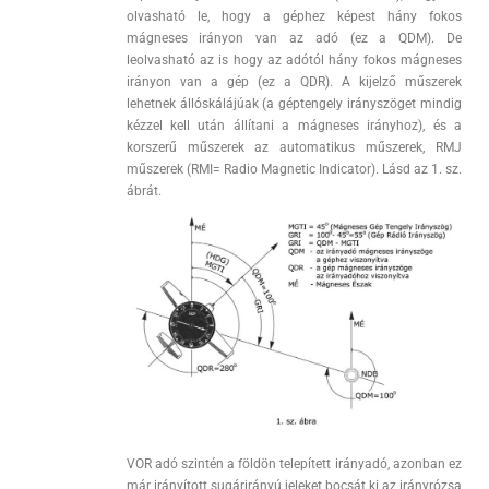
olvasható le, hogy a géphez képest hány fokos
mágneses irányon van az adó (ez a QDM). De
leolvasható az is hogy az adótól hány fokos mágneses
irányon van a gép (ez a QDR). A kijelző műszerek
lehetnek állóskálájúak (a géptengely irányszöget mindig
kézzel kell után állítani a mágneses irányhoz), és a
korszerű műszerek az automatikus műszerek, RMJ
műszerek (RMI= Radio Magnetic Indicator). Lásd az 1. sz.
ábrát.
VOR adó szintén a földön telepített irányadó, azonban ez
már irányított sugárirányú jeleket bocsát ki az irányrózsa