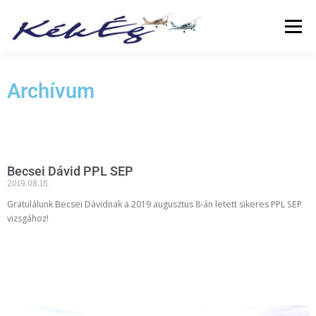
Menü
RÓLUNK
KLUBTAGOKNAK
SZOLGÁLTATÁS
Archívum
FÜZETEK
GALÉRIA
TÖRTÉNETEK
ARCHÍVUM
Becsei Dávid PPL SEP
2019.08.15.
LINKEK
Gratulálunk Becsei Dávidnak a 2019 augusztus 8-án letett sikeres PPL SEP
vizsgához!