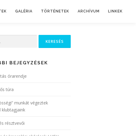
TEK
GALÉRIA
TÖRTÉNETEK
ARCHÍVUM
LINKEK
BI BEJEGYZÉSEK
atás órarendje
lős túra
össégi” munkát végeztek
 klubtagjaink
és résztvevői