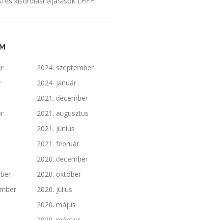
i és kisorolási eljárások LHFH
UM
er
2024. szeptember
r
2024. január
2021. december
er
2021. augusztus
2021. június
2021. február
2020. december
ber
2020. október
ember
2020. július
2020. május
2020. március