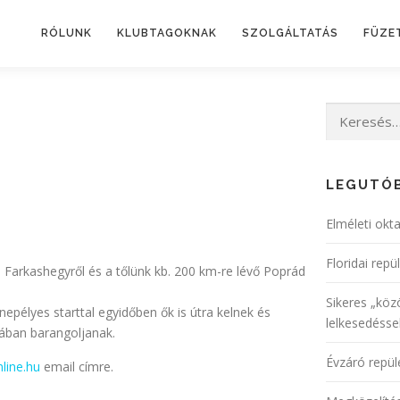
RÓLUNK
KLUBTAGOKNAK
SZOLGÁLTATÁS
FÜZE
LEGUTÓB
Elméleti okt
Floridai repü
 Farkashegyről és a tőlünk kb. 200 km-re lévő Poprád
Sikeres „köz
nepélyes starttal egyidőben ők is útra kelnek és
lelkesedéssel
rában barangoljanak.
Évzáró repül
line.hu
email címre.