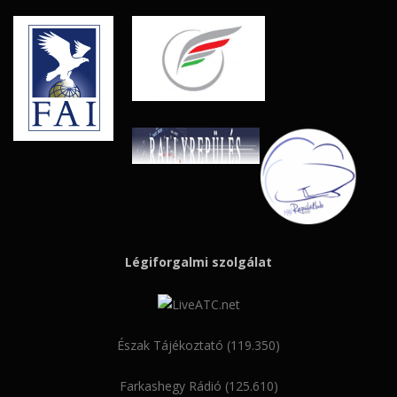
Légiforgalmi szolgálat
Észak Tájékoztató (119.350)
Farkashegy Rádió (125.610)