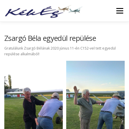
Menü
RÓLUNK
KLUBTAGOKNAK
SZOLGÁLTATÁS
Zsargó Béla egyedül repülése
Gratulálunk Zsargó Bélának 2020 június 11-én C152-vel tett egyedül
repülése alkalmából!
FÜZETEK
GALÉRIA
TÖRTÉNETEK
ARCHÍVUM
LINKEK