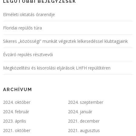
LEGUTÓBBI BEJEGYZÉSEK
Elméleti oktatás órarendje
Floridai repülős túra
Sikeres „közösségi” munkát végeztek lelkesedéssel klubtagjaink
Évzáró repülés résztvevői
Megközelítési és kisorolási eljárások LHFH repülőtéren
ARCHÍVUM
2024. október
2024. szeptember
2024. február
2024. január
2023. április
2021. december
2021. október
2021. augusztus