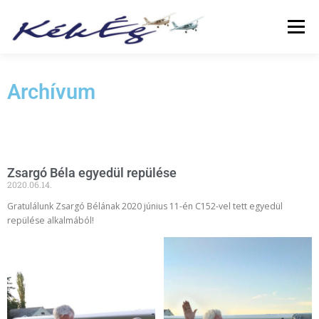
Menü
RÓLUNK
KLUBTAGOKNAK
SZOLGÁLTATÁS
Archívum
FÜZETEK
GALÉRIA
TÖRTÉNETEK
ARCHÍVUM
Zsargó Béla egyedül repülése
2020.06.14.
LINKEK
Gratulálunk Zsargó Bélának 2020 június 11-én C152-vel tett egyedül
repülése alkalmából!