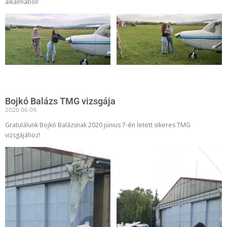
alkalmából!
Bojkó Balázs TMG vizsgája
2020.06.09.
Gratulálunk Bojkó Balázsnak 2020 június 7-én letett sikeres TMG
vizsgájához!