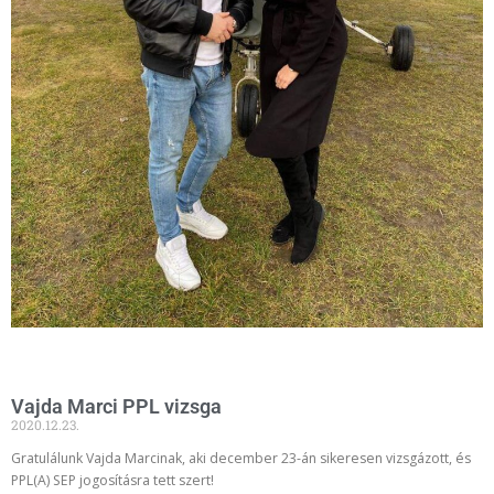
Vajda Marci PPL vizsga
2020.12.23.
Gratulálunk Vajda Marcinak, aki december 23-án sikeresen vizsgázott, és
PPL(A) SEP jogosításra tett szert!