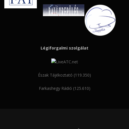
Légiforgalmi szolgálat
Észak Tájékoztató (119.350)
Farkashegy Rádió (125.610)