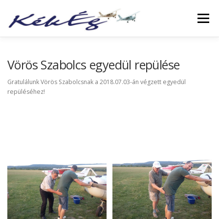
Menü
RÓLUNK
KLUBTAGOKNAK
SZOLGÁLTATÁS
Vörös Szabolcs egyedül repülése
Gratulálunk Vörös Szabolcsnak a 2018.07.03-án végzett egyedül
repüléséhez!
FÜZETEK
GALÉRIA
TÖRTÉNETEK
ARCHÍVUM
LINKEK