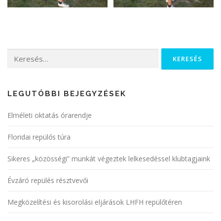
LEGUTÓBBI BEJEGYZÉSEK
Elméleti oktatás órarendje
Floridai repülős túra
Sikeres „közösségi” munkát végeztek lelkesedéssel klubtagjaink
Évzáró repülés résztvevői
Megközelítési és kisorolási eljárások LHFH repülőtéren