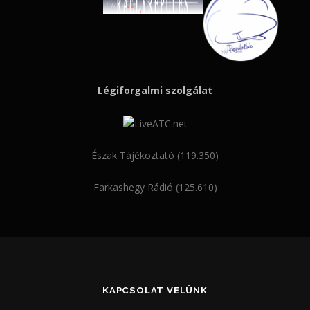
Légiforgalmi szolgálat
Észak Tájékoztató (119.350)
Farkashegy Rádió (125.610)
KAPCSOLAT VELÜNK