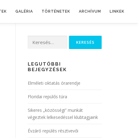
TEK
GALÉRIA
TÖRTÉNETEK
ARCHÍVUM
LINKEK
LEGUTÓBBI
BEJEGYZÉSEK
Elméleti oktatás órarendje
Floridai repülős túra
Sikeres „közösségi” munkát
végeztek lelkesedéssel klubtagjaink
Évzáró repülés résztvevői