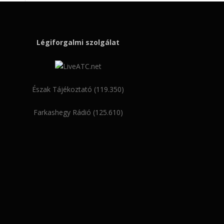
Légiforgalmi szolgálat
Észak Tájékoztató (119.350)
Farkashegy Rádió (125.610)