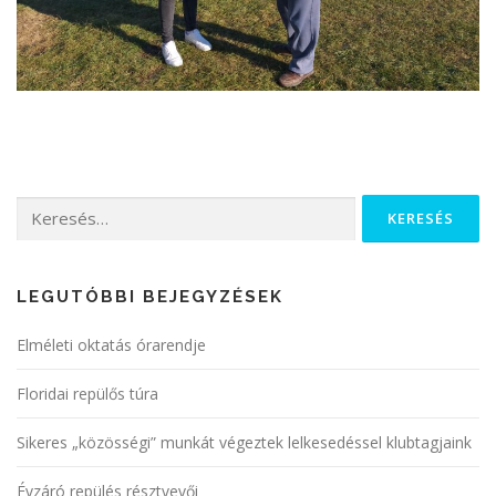
LEGUTÓBBI BEJEGYZÉSEK
Elméleti oktatás órarendje
Floridai repülős túra
Sikeres „közösségi” munkát végeztek lelkesedéssel klubtagjaink
Évzáró repülés résztvevői