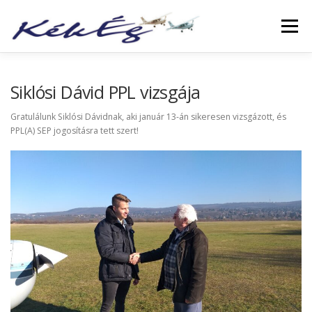
Menü
RÓLUNK
KLUBTAGOKNAK
SZOLGÁLTATÁS
Siklósi Dávid PPL vizsgája
Gratulálunk Siklósi Dávidnak, aki január 13-án sikeresen vizsgázott, és
PPL(A) SEP jogosításra tett szert!
FÜZETEK
GALÉRIA
TÖRTÉNETEK
ARCHÍVUM
LINKEK