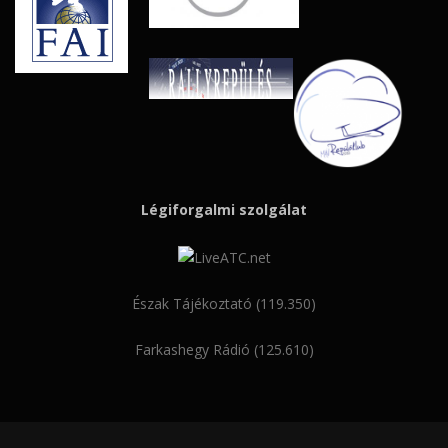
Légiforgalmi szolgálat
Észak Tájékoztató (119.350)
Farkashegy Rádió (125.610)