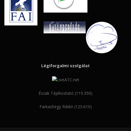
Légiforgalmi szolgálat
Észak Tájékoztató (119.350)
Farkashegy Rádió (125.610)