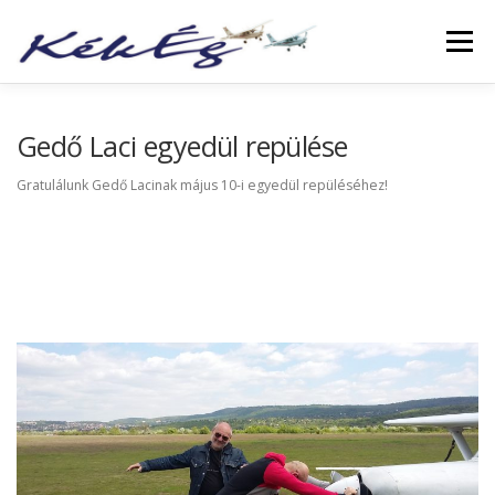
Menü
RÓLUNK
KLUBTAGOKNAK
SZOLGÁLTATÁS
Gedő Laci egyedül repülése
Gratulálunk Gedő Lacinak május 10-i egyedül repüléséhez!
FÜZETEK
GALÉRIA
TÖRTÉNETEK
ARCHÍVUM
LINKEK