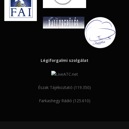
Légiforgalmi szolgálat
Észak Tájékoztató (119.350)
Farkashegy Rádió (125.610)