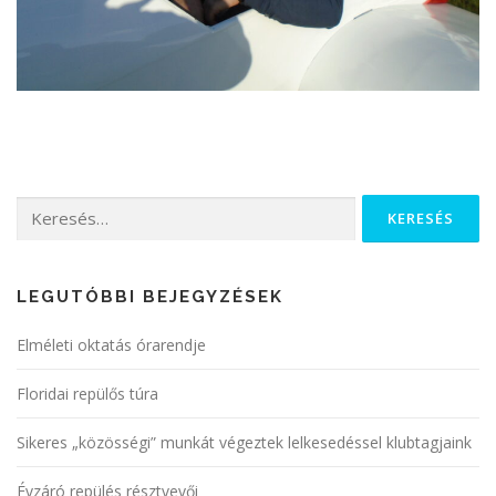
LEGUTÓBBI BEJEGYZÉSEK
Elméleti oktatás órarendje
Floridai repülős túra
Sikeres „közösségi” munkát végeztek lelkesedéssel klubtagjaink
Évzáró repülés résztvevői