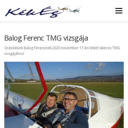
Menü
RÓLUNK
KLUBTAGOKNAK
SZOLGÁLTATÁS
Balog Ferenc TMG vizsgája
Gratulálunk Balog Ferencnek 2020 november 17-én letett sikeres TMG
vizsgájához!
FÜZETEK
GALÉRIA
TÖRTÉNETEK
ARCHÍVUM
LINKEK